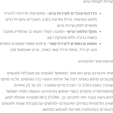
שירות לקוחות נגיש
הדרכות עובדים לשירות נגיש
– מתקיימות הדרכות להכרת
תחום הנגישות, יצירת מודעות בקרב העובדים והקניית כלים
מעשיים למתן שירות נגיש.
מוקד טלפוני נגיש
– המענה הקולי הונגש כך שהמידע מועבר
בשפה ברורה וללא מוסיקת רקע.
אמצעים נוספים ליצירת קשר
– קיימים מספר אמצעים נוספים
כגון: קו נייד, טופס יצירת קשר באתר, ערוץ וואטסאפ זמין.
נגישות אתר האינטרנט
אתר אינטרנט נגיש הוא אתר המאפשר לאנשים עם מוגבלות ולאנשים
מבוגרים לגלוש באותה רמה של יעילות והנאה ככל הגולשים. על פי מחקר
שנערך בשנת 2003 ע”י חברת מייקרוסופט כ- 20 עד 25 אחוזים
מהאוכלוסייה נתקלים בקשיי שימוש באינטרנט והנגשת האתר תאפשר
להם גישה טובה יותר לתכנים. כך, NFS STORE מאמינה ופועלת למען
שוויון הזדמנויות במרחב האינטרנטי לגולשים עם מגבלות שונות ולאנשים
הנעזרים בטכנולוגיה מסייעת לשימוש במחשב.