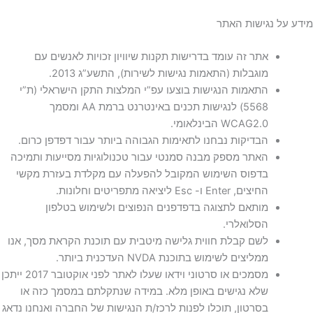
מידע על נגישות האתר
אתר זה עומד בדרישות תקנות שיוויון זכויות לאנשים עם
מוגבלות (התאמות נגישות לשירות), התשע”ג 2013.
התאמות הנגישות בוצעו עפ”י המלצות התקן הישראלי (ת”י
5568) לנגישות תכנים באינטרנט ברמת AA ומסמך
WCAG2.0 הבינלאומי.
הבדיקות נבחנו לתאימות הגבוהה ביותר עבור דפדפן כרום.
האתר מספק מבנה סמנטי עבור טכנולוגיות מסייעות ותמיכה
בדפוס השימוש המקובל להפעלה עם מקלדת בעזרת מקשי
החיצים, Enter ו- Esc ליציאה מתפריטים וחלונות.
מותאם לתצוגה בדפדפנים הנפוצים ולשימוש בטלפון
הסלואלרי.
לשם קבלת חווית גלישה מיטבית עם תוכנת הקראת מסך, אנו
ממליצים לשימוש בתוכנת NVDA העדכנית ביותר.
מסמכים או סרטוני וידאו שעלו לאתר לפני אוקטובר 2017 ייתכן
שלא נגישים באופן מלא. במידה שנתקלתם במסמך כזה או
בסרטון, תוכלו לפנות לרכז/ת הנגישות של החברה ואנחנו נדאג