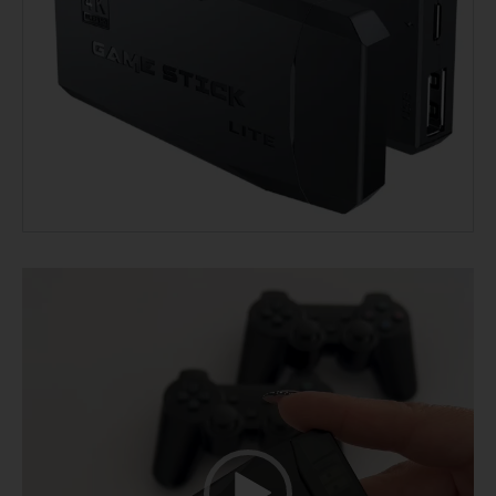
נגן
וידאו