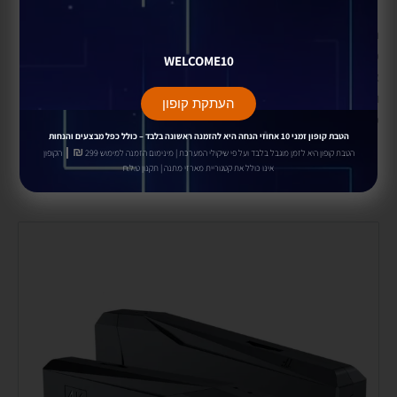
השילוב בין מחיר משתלם, מגוון ענק של משחקים מותקנים מראש, וניידות
מוחלטת.
WELCOME10
אפשר לקחת אותו לכל מקום, להפעיל על כל טלוויזיה עם כניסת HDMI,
וליהנות מגיימינג איכותי בלי מאמץ.
העתקת קופון
מתאים לילדים, לחיילים, ולכל מי שמחפש מתנה שווה באמת.
הטבת קופון זמני 10 אחוזי הנחה
היא להזמנה ראשונה בלבד –
כולל כפל מבצעים והנחות
₪ |
הטבת קופון היא לזמן מוגבל בלבד ועל פי שיקולי המערכת | מינימום הזמנה למימוש 299
הקופון
אינו כולל את קטגוריית מארזי מתנה | תקנון ט.ל.ח
נוסטלגיה ונוחות – בעיצוב המקורי שכולנו אוהבים!