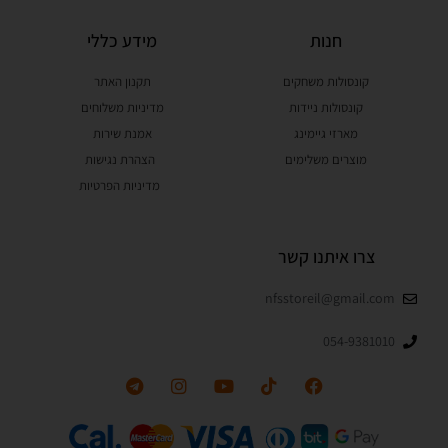
חנות
מידע כללי
קונסולות משחקים
תקנון האתר
קונסולות ניידות
מדיניות משלוחים
מארזי גיימינג
אמנת שירות
מוצרים משלימים
הצהרת נגישות
מדיניות הפרטיות
צרו איתנו קשר
nfsstoreil@gmail.com
054-9381010
T
I
Y
T
F
e
n
o
i
a
l
s
u
k
c
e
t
t
t
e
g
a
u
o
b