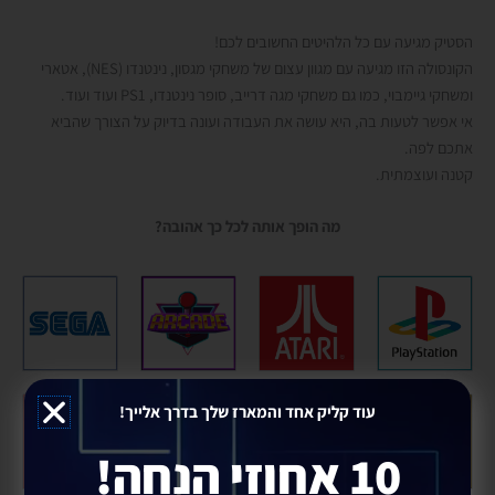
הסטיק מגיעה עם
כל הלהיטים החשובים לכם!
הקונסולה הזו מגיעה עם מגוון עצום של משחקי מגסון, נינטנדו (NES), אטארי
ומשחקי גיימבוי, כמו גם משחקי מגה דרייב, סופר נינטנדו, PS1 ועוד ועוד.
אי אפשר לטעות בה, היא עושה את העבודה ועונה בדיוק על הצורך שהביא
אתכם לפה.
קטנה ועוצמתית.
מה הופך אותה לכל כך אהובה?
עוד קליק אחד והמארז שלך בדרך אלייך!
10 אחוזי הנחה!