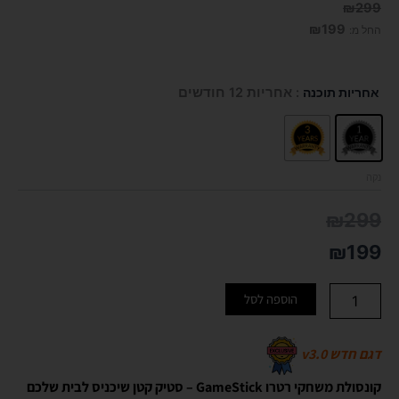
₪
299
₪
199
החל מ:
כמות
אחריות תוכנה
: אחריות 12 חודשים
של
קונסולת
משחקי
רטרו
GameStick
נקה
₪
299
₪
199
הוספה לסל
דגם חדש v3.0
קונסולת משחקי רטרו GameStick – סטיק קטן שיכניס לבית שלכם