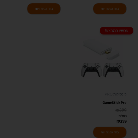
בחר אפשרויות
בחר אפשרויות
עכשיו במבצע!
למוצר
זה
יש
מספר
סוגים.
ניתן
לבחור
את
האפשרויות
קונסולות PRO
בעמוד
GameStick Pro
המוצר
₪
399
החל מ:
₪
299
בחר אפשרויות