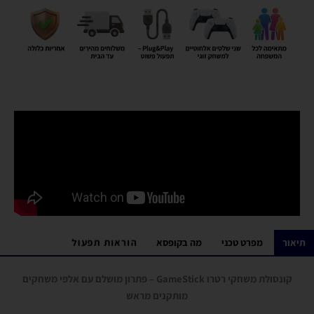
הוראות תפעול
תיאור
מפרט טכני
מה בקופסא
קונסולת משחקי רטרו GameStick – פתרון מושלם עם אלפי משחקים
מותקנים מראש