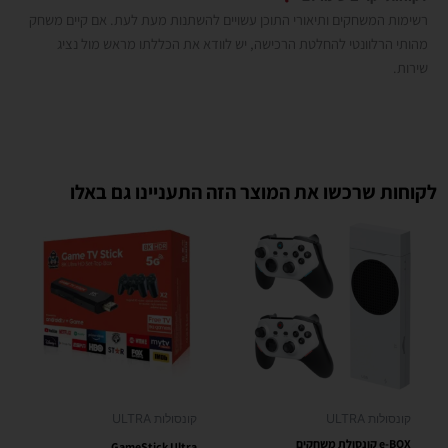
רשימות המשחקים ותיאורי התוכן עשויים להשתנות מעת לעת. אם קיים משחק
מהותי הרלוונטי להחלטת הרכישה, יש לוודא את הכללתו מראש מול נציג
שירות.
לקוחות שרכשו את המוצר הזה התעניינו גם באלו
מוצרים משודרגים
למוצר
למוצר
זה
זה
יש
יש
מספר
מספר
סוגים.
סוגים.
ניתן
ניתן
לבחור
לבחור
את
את
האפשרויות
האפשרויות
קונסולות ULTRA
קונסולות ULTRA
בעמוד
בעמוד
e-BOX קונסולת משחקים
GameStick Ultra