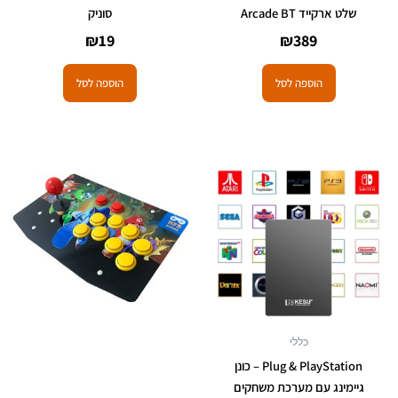
שלט ארקייד Arcade BT
סוניק
₪
19
₪
389
הוספה לסל
הוספה לסל
למוצר
זה
יש
מספר
סוגים.
ניתן
לבחור
את
האפשרויות
כללי
בעמוד
Plug & PlayStation – כונן
המוצר
גיימינג עם מערכת משחקים