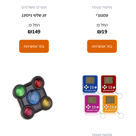
האפשרויות
האפשרויות
מתנות קטנות
מוצרים משלימים
בעמוד
בעמוד
טמגוצ׳י
זוג שלטי גיימינג
המוצר
המוצר
החל מ:
החל מ:
₪
149
₪
19
בחר אפשרויות
בחר אפשרויות
למוצר
זה
יש
מספר
סוגים.
ניתן
לבחור
את
האפשרויות
מתנות קטנות
בעמוד