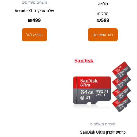
מוצרים משלימים
מלאה
שלט ארקייד Arcade XL
החל מ:
₪
499
₪
589
בחר אפשרויות
הוספה לסל
למוצר
זה
יש
מספר
סוגים.
ניתן
לבחור
את
האפשרויות
מוצרים משלימים
בעמוד
כרטיס זיכרון SanDisk Ultra
המוצר