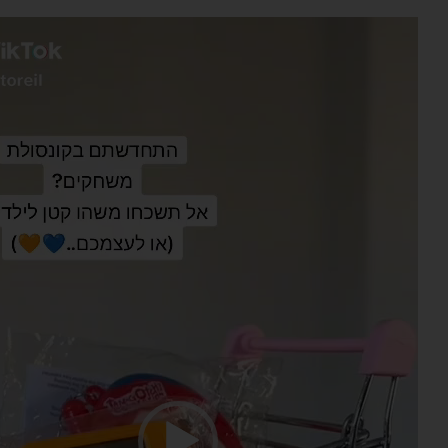
נגן
וידאו