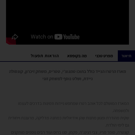
הוראות תפעול
תיאור
מפרט טכני
מה בקופסא
מארז הרטרו הנייד כולל בתוכו טמגוצ'י, טטריס, משחק זיכרון, קונסולה
ניידת, ושלט נוסף למשחק זוגי
המארז המושלם לכל אוהב רטרו שמחפש ניידות וזמינות בדרכים לעצמו
ולמשפחה.
שקית מהודרת ומגוון מתנות שהן אידיאליות כמתנה מדליקה, מרעננת וייחודית
גם לימי הולדת.
קונטרה, סופר מריו, צבי הנינג'ה, פקמן, סנו ברוס ועוד רבים נוספים מותקנים