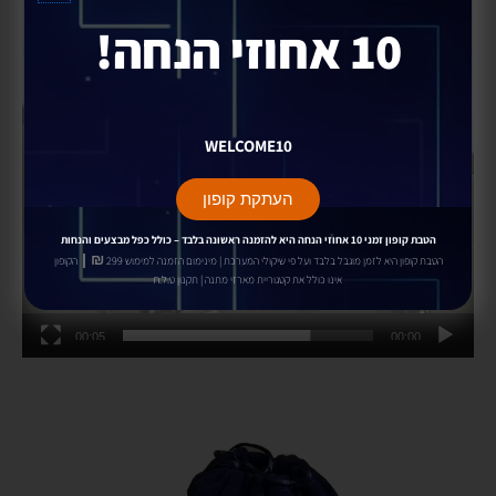
10 אחוזי הנחה!
WELCOME10
העתקת קופון
הטבת קופון זמני 10 אחוזי הנחה
היא להזמנה ראשונה בלבד –
כולל כפל מבצעים והנחות
₪ |
הטבת קופון היא לזמן מוגבל בלבד ועל פי שיקולי המערכת | מינימום הזמנה למימוש 299
הקופון
אינו כולל את קטגוריית מארזי מתנה | תקנון ט.ל.ח
00:05
00:00
נגן
וידאו