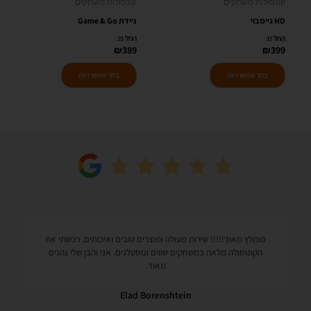
קונסולות משחקים
קונסולות משחקים
בעמוד
בעמוד
HD גיימבוי
ניידת Game & Go
המוצר
המוצר
החל מ:
החל מ:
₪
389
₪
399
בחר אפשרויות
בחר אפשרויות
מומלץ מאוד!!!!! שירות מעולה ומוצרים טובים ואיכותים. רכשתי את
הקונוסולה מלאה במשחקים שווים ונוסטלגים. אני והבן שלי נהנים
מאוד.
Elad Borenshtein