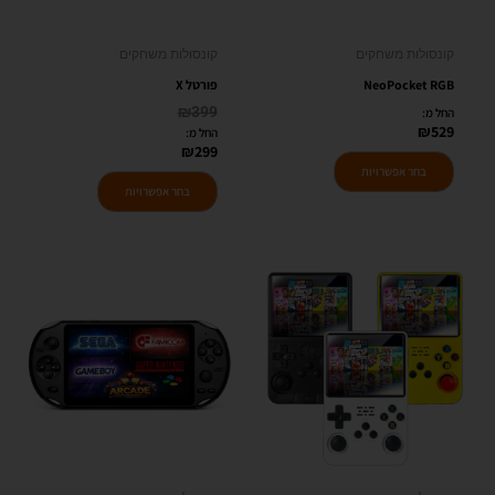
את
את
האפשרויות
האפשרויות
קונסולות משחקים
קונסולות משחקים
בעמוד
בעמוד
NeoPocket RGB
פורטל X
המוצר
המוצר
₪
399
החל מ:
₪
529
החל מ:
₪
299
בחר אפשרויות
בחר אפשרויות
למוצר
למוצר
זה
זה
יש
יש
מספר
מספר
סוגים.
סוגים.
ניתן
ניתן
לבחור
לבחור
את
את
האפשרויות
האפשרויות