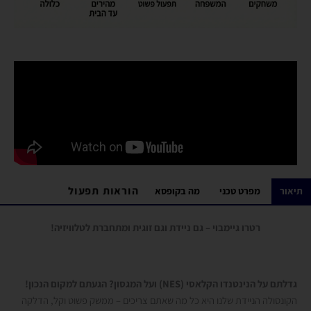
הוראות תפעול
תיאור
מפרט טכני
מה בקופסא
רטרו גיימבוי – גם ניידת וגם זוגית ומתחברת לטלוויזיה!
גדלתם על הנינטנדו הקלאסי (NES) ועל המגסון? הגעתם למקום הנכון!
הקונסולה הניידת
שלנו היא כל מה שאתם צריכים – ממשק פשוט וקל, הדלקה