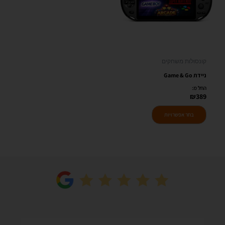
סוגים.
ניתן
לבחור
את
האפשרויות
קונסולות משחקים
בעמוד
ניידת Game & Go
המוצר
החל מ:
₪
389
בחר אפשרויות