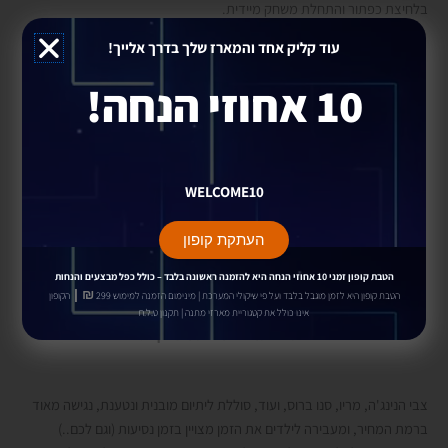
בלחיצת כפתור והתחלת משחק מיידית.
עוד קליק אחד והמארז שלך בדרך אלייך!
10 אחוזי הנחה!
WELCOME10
העתקת קופון
הטבת קופון זמני 10 אחוזי הנחה
היא להזמנה ראשונה בלבד –
כולל כפל מבצעים והנחות
₪ |
הטבת קופון היא לזמן מוגבל בלבד ועל פי שיקולי המערכת | מינימום הזמנה למימוש 299
הקופון
אינו כולל את קטגוריית מארזי מתנה | תקנון ט.ל.ח
בתוכה תמצאו מאות משחקים!
צבי הנינג'ה, מריו, סנו ברוס, ועוד, סוללת ליתיום מובנית ונטענת, נגישה מאוד
ברמת המחיר, ומעבירה לילדים את הזמן מצויין בזמן נסיעות (וגם לכם..)