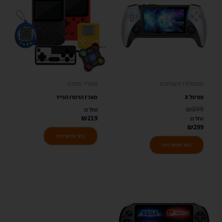
יש
יש
מספר
מספר
סוגים.
סוגים.
ניתן
ניתן
לבחור
לבחור
את
את
האפשרויות
האפשרויות
קונסולות משחקים
מארזי מתנה
בעמוד
בעמוד
פורטל X
מארז הרטרו הנייד
המוצר
המוצר
₪
399
החל מ:
₪
219
החל מ:
₪
299
בחר אפשרויות
בחר אפשרויות
למוצר
זה
יש
מספר