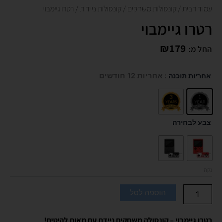
עמוד הבית
/
קונסולות משחקים
/
קונסולות ניידות
/ רטרו גיימבוי
רטרו גיימבוי
₪
179
החל מ:
כמות
אחריות תוכנה
: אחריות 12 חודשים
של
רטרו
גיימבוי
צבע לבחירה
נקה
הוספה לסל
רטרו גיימבוי – קונסולה משחקים ניידת עם מאות להיטים!