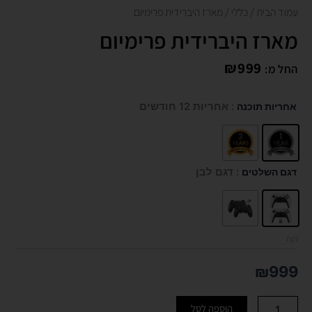
עמוד הבית
/
כללי
/ מארז היברידית פרימיום
מארז היברידית פרימיום
₪
999
החל מ:
כמות
אחריות תוכנה
: אחריות 12 חודשים
של
מארז
היברידית
פרימיום
דגם השלטים
: דגם לבן
נקה
₪
999
הוספה לסל