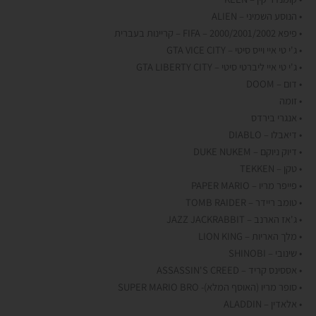
• הנוסע השמיני – ALIEN
• פיפא 2000/2001/2002 – FIFA – קריינות בעברית
• ג'י טי איי וייס סיטי – GTA VICE CITY
• ג'י טי איי ליברטי סיטי – GTA LIBERTY CITY
• דום – DOOM
• זומה
• אנגרי בירדס
• דיאבלו – DIABLO
• דיוק ניוקם – DUKE NUKEM
• טקן – TEKKEN
• פייפר מריו – PAPER MARIO
• טומב ריידר – TOMB RAIDER
• ג'אז הארנב – JAZZ JACKRABBIT
• מלך האריות – LION KING
• שינובי – SHINOBI
• אססינס קריד – ASSASSIN'S CREED
• סופר מריו (האוסף המלא)- SUPER MARIO BRO
• אלאדין – ALADDIN