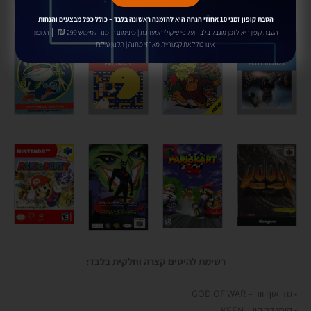
הטבת קופון זמני 10 אחוזי הנחה
היא להזמנה ראשונה בלבד –
כולל כפל מבצעים והנחות
₪ |
הטבת קופון היא לזמן מוגבל בלבד ועל פי שיקולי המערכת | מינימום הזמנה למימוש 299
הקופון
אינו כולל את קטגוריית מארזי מתנה | תקנון ט.ל.ח
רשימת להיטים קצרה וחלקית בלבד:
• גוד אוף וור – GOD OF WAR
• קומנדר קין – KEEN