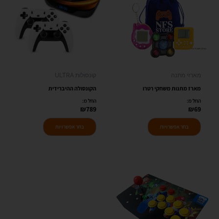
מספר
מספר
סוגים.
סוגים.
ניתן
ניתן
לבחור
לבחור
את
את
האפשרויות
האפשרויות
מארזי מתנה
קונסולות ULTRA
בעמוד
בעמוד
מארז מתנות משחקי רטרו
הקונסולה ההיברידית
המוצר
המוצר
החל מ:
החל מ:
₪
789
₪
69
בחר אפשרויות
בחר אפשרויות