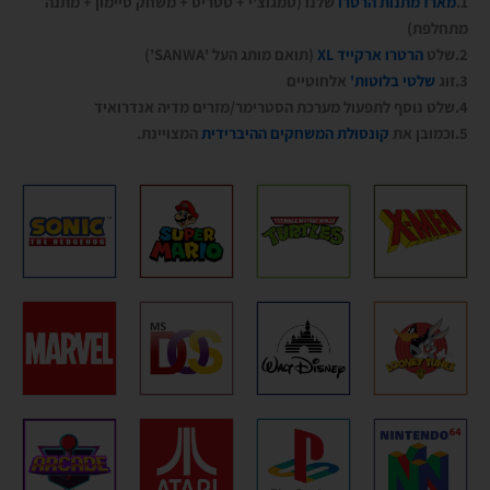
1.
מארז מתנות הרטרו
שלנו (טמגוצ'י + טטריס + משחק סיימון + מתנה
מתחלפת)
2.שלט
הרטרו ארקייד XL
(תואם מותג העל 'SANWA')
3.זוג
שלטי בלוטות'
אלחוטיים
4.שלט נוסף לתפעול מערכת הסטרימר/מזרים מדיה אנדרואיד
5.וכמובן את
קונסולת המשחקים ההיברידית
המצויינת.