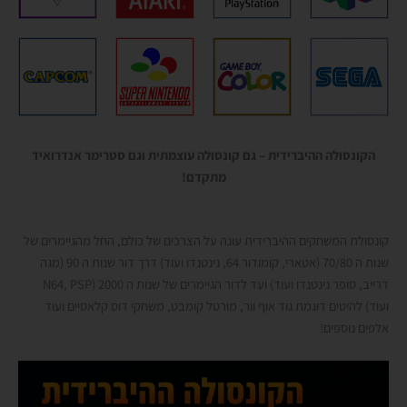
הקונסולה ההיברידית – גם קונסולה עוצמתית וגם סטרימר אנדרואיד
מתקדם!
ק
ונסולת המשחקים ההיברידית עונה על הצרכים של כולם, החל מהגיימרים של
שנות ה 70/80 (אטארי, קומודור 64, נינטנדו ועוד) דרך דור שנות ה 90 (מגה
דרייב, סופר נינטנדו ועוד) ועד לדור הגיימרים של שנות ה 2000 (N64, PSP
ועוד) להיטים דוגמת גוד אוף וור, מורטל קומבט, משחקי דוס קלאסיים ועוד
אלפים נוספים!