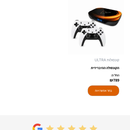
למוצר
זה
יש
מספר
סוגים.
ניתן
לבחור
את
האפשרויות
קונסולות ULTRA
בעמוד
הקונסולה ההיברידית
המוצר
החל מ:
₪
789
בחר אפשרויות