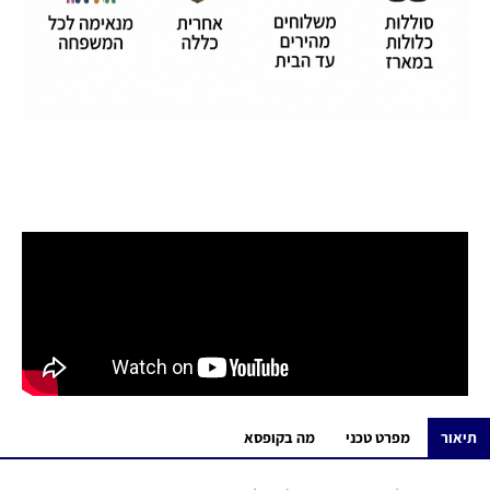
תיאור
מפרט טכני
מה בקופסא