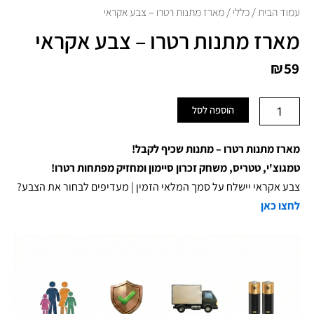
עמוד הבית
/
כללי
/ מארז מתנות רטרו – צבע אקראי
מארז מתנות רטרו – צבע אקראי
₪
59
כמות
הוספה לסל
של
מארז
מתנות
מארז מתנות רטרו –
מתנות שכיף לקבל!
רטרו
טמגוצ'י, טטריס, משחק זכרון סיימון ומחזיק מפתחות רטרו!
-
צבע אקראי יישלח על סמך המלאי הזמין | מעדיפים לבחור את הצבע?
צבע
אקראי
לחצו כאן