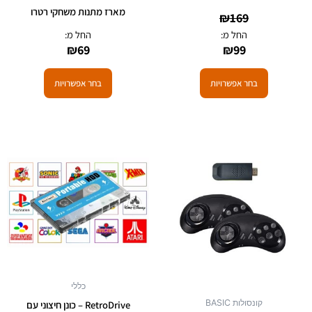
מארז מתנות משחקי רטרו
₪
169
החל מ:
החל מ:
₪
69
₪
99
בחר אפשרויות
בחר אפשרויות
למוצר
למוצר
זה
זה
יש
יש
מספר
מספר
סוגים.
סוגים.
ניתן
ניתן
לבחור
לבחור
את
את
האפשרויות
האפשרויות
כללי
בעמוד
בעמוד
קונסולות BASIC
RetroDrive – כונן חיצוני עם
המוצר
המוצר