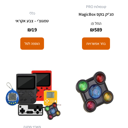
האפשרויות
קונסולות PRO
בעמוד
כללי
מג'יק בוקס MagicBox
המוצר
טמגוצ׳י – צבע אקראי
החל מ:
₪
19
₪
589
בחר אפשרויות
הוספה לסל
למוצר
זה
יש
מספר
סוגים.
ניתן
לבחור
את
האפשרויות
מארזי מתנה
בעמוד