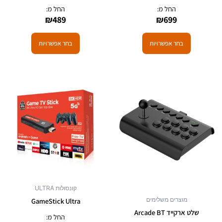
החל מ:
החל מ:
₪
489
₪
699
בחר אפשרויות
בחר אפשרויות
למוצר
זה
יש
מספר
סוגים.
ניתן
לבחור
את
האפשרויות
קונסולות ULTRA
בעמוד
מוצרים משלימים
GameStick Ultra
המוצר
שלט ארקייד Arcade BT
החל מ: